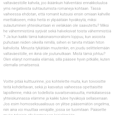
valtaväestölle kahvila, joo ikäänkuin hälventäisi ennakkoluuloa
yms negatiivista suhtautumista romaneja kohtaan. Tässä
vaiheessa ehdotan, että romanit kutsuisi ensin omiaan kahville
miettiäkseen, miksi heitä ei ylipäätään hyväksytä, miksi
sulautuminen yhteiskuntaan ei vieläkään ole saavutettu? Miksi
he vähemmistönä syrjivät sekä halveksivat toista vähemmistöä
? Ja kun kaikki tämä kaksinaismoralismi loppuu, kun asioista
puhutaan niiden oikeilla nimillä, siihen ei tarvita mitään hiton
kahviloita. Minusta tykätään muutenkin, en joudu selittelemään
valtaväestölle, en ikinä ole joutunutkaan. Mistä tämä johtuu?
Olen elänyt normaalia elämää, sillä pääsee hyvin pitkälle, kuten
olemalla omaitsensä.
Voitte pitää kulttuurinne, jos kohtelette muita, kun toivoisitte
teitä kohdeltavan, sekä jo kasvatus vaiheessa opettaisitte
lapsillenne, mikä on todellista suvaitsevaisuutta, minkälaisessa
yhteiskunnassa elämme ja kaikki tulee hyväksyä sellaisenaan.
Jos esim homoseksuaalisuus on ylitse pääsemätön ongelma,
niin aina voi muuttaa venäjälle, jossa se tuomitaan. Pääsette