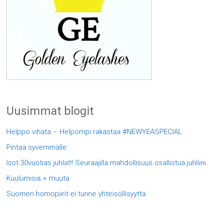
Uusimmat blogit
Helppo vihata – Helpompi rakastaa #NEWYEASPECIAL
Pintaa syvemmälle
Isot 30vuotias juhlat!! Seuraajilla mahdollisuus osallistua juhliini.
Kuulumisia + muuta
Suomen homopiirit ei tunne yhteisöllisyyttä