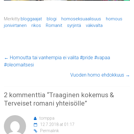
Merkitty:
bloggaajat
blogi
homoseksuaalisuus
homous
jonivirtanen
rikos
Romanit
syrjintä
väkivalta
←
Homoutta tai vanhempia ei valita #pride #vapaa
#oleomaitsesi
Vuoden homo ehdokkuus
→
2 kommenttia “
Traaginen kokemus &
Terveiset romani yhteisölle
”
tomppa
12.7.2018 at 01:17
Permalink