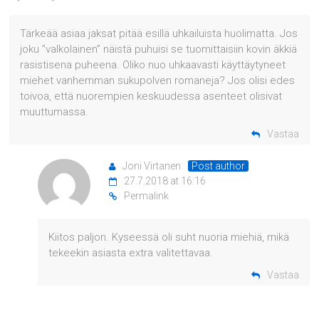
Tärkeää asiaa jaksat pitää esillä uhkailuista huolimatta. Jos
joku ”valkolainen” näistä puhuisi se tuomittaisiin kovin äkkiä
rasistisena puheena. Oliko nuo uhkaavasti käyttäytyneet
miehet vanhemman sukupolven romaneja? Jos olisi edes
toivoa, että nuorempien keskuudessa asenteet olisivat
muuttumassa.
Vastaa
Joni Virtanen
Post author
27.7.2018 at 16:16
Permalink
Kiitos paljon. Kyseessä oli suht nuoria miehiä, mikä
tekeekin asiasta extra valitettavaa.
Vastaa