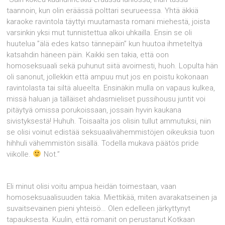
taannoin, kun olin eräässä polttari seurueessa. Yhtä äkkiä
karaoke ravintola täyttyi muutamasta romani miehestä, joista
varsinkin yksi mut tunnistettua alkoi uhkailla. Ensin se oli
huutelua ”älä edes katso tännepäin” kun huutoa ihmeteltyä
katsahdin häneen päin. Kaikki sen takia, että oon
homoseksuaali sekä puhunut siitä avoimesti, huoh. Lopulta hän
oli sanonut, jollekkin että ampuu mut jos en poistu kokonaan
ravintolasta tai siltä alueelta. Ensinäkin mulla on vapaus kulkea,
missä haluan ja tälläiset ahdasmieliset pussihousu juntit voi
pitäytyä omissa porukoissaan, jossain hyvin kaukana
sivistyksestä! Huhuh. Toisaalta jos olisin tullut ammutuksi, niin
se olisi voinut edistää seksuaalivähemmistöjen oikeuksia tuon
hihhuli vähemmistön sisällä. Todella mukava päätös pride
viikolle.
Not.”
Eli minut olisi voitu ampua heidän toimestaan, vaan
homoseksuaalisuuden takia. Miettikää, miten avarakatseinen ja
suvaitsevainen pieni yhteisö… Olen edelleen järkyttynyt
tapauksesta. Kuulin, että romanit on perustanut Kotkaan