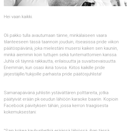
Hei vaan kaikki.
Oli pakko tulla avautumaan tänne, minkälaiseen vaara
tilanteeseen tässä taannoin jouduin, itseasissa pride viikon
päätöspäivänä, joka mielestäni musersi kaiken sen kauniin,
minkä aiemmin koin tuttujen sekä tuntemattomien kanssa.
Juhla oli täynnä rakkautta, erilaisuutta ja suvaitsevaisuutta.
Enemmän, kun osasi ikinä toivoa. Kiitos kaikille pride
järjestäjille/tukijoille parhaista pride päätösjuhlista!
Samanapäivänä juhlistin ystävättären polttareita, jotka
päätyivät erään pk-seudun lähiöön karaoke baariin. Kopioin
Facebook päivityksen tähän, jossa kerron traagisesta
kokemuksestani:
”Sain kokea kauhunhetkiä eräässä lähiössä, ihan tässä