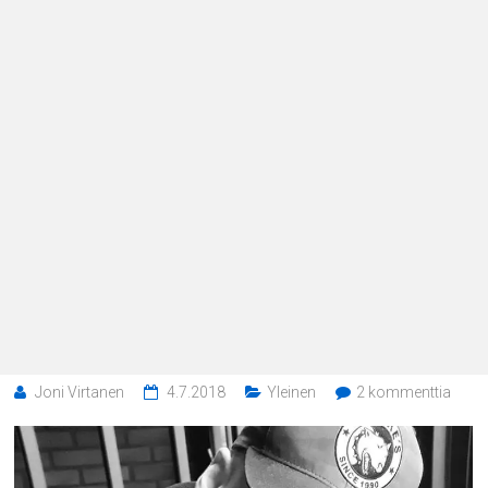
Joni Virtanen
4.7.2018
Yleinen
2 kommenttia