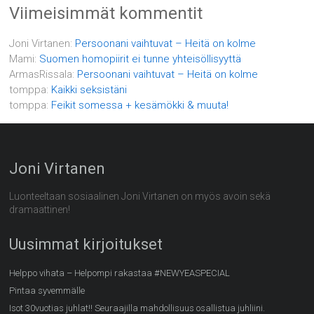
Viimeisimmät kommentit
Joni Virtanen
:
Persoonani vaihtuvat – Heitä on kolme
Mami
:
Suomen homopiirit ei tunne yhteisöllisyyttä
ArmasRissala
:
Persoonani vaihtuvat – Heitä on kolme
tomppa
:
Kaikki seksistäni
tomppa
:
Feikit somessa + kesämökki & muuta!
Joni Virtanen
Luonteeltaan sosiaalinen Joni Virtanen on myös avoin sekä
dramaattinen!
Uusimmat kirjoitukset
Helppo vihata – Helpompi rakastaa #NEWYEASPECIAL
Pintaa syvemmälle
Isot 30vuotias juhlat!! Seuraajilla mahdollisuus osallistua juhliini.