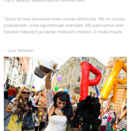
myös takaisin alkukantaiseen leirielämään.
Tässä oli mun terveiseni koko romani yhteisölle. Mä en suostu
pelkäämään, enkä rajoittamaan elämääni. Mä päinvastoin elän
hyvinkin näkyvästi ja näytän mieluusti onneani. Ei mulla muuta.
– Joni Virtanen