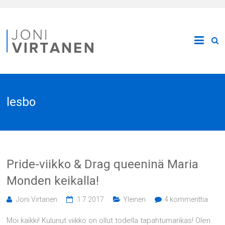
lesbo
Pride-viikko & Drag queeninä Maria
Monden keikalla!
Joni Virtanen
1.7.2017
Yleinen
4 kommenttia
Moi kaikki! Kulunut viikko on ollut todella tapahtumarikas! Olen