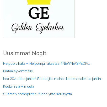
Uusimmat blogit
Helppo vihata – Helpompi rakastaa #NEWYEASPECIAL
Pintaa syvemmälle
Isot 30vuotias juhlat!! Seuraajilla mahdollisuus osallistua juhliini.
Kuulumisia + muuta
Suomen homopiirit ei tunne yhteisöllisyyttä