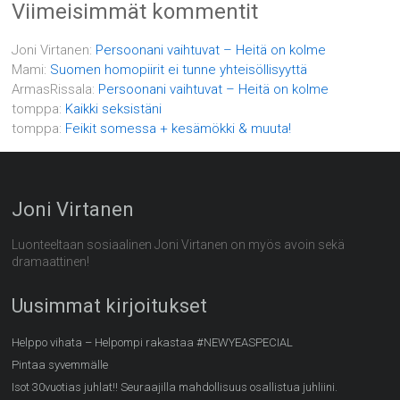
Viimeisimmät kommentit
Joni Virtanen
:
Persoonani vaihtuvat – Heitä on kolme
Mami
:
Suomen homopiirit ei tunne yhteisöllisyyttä
ArmasRissala
:
Persoonani vaihtuvat – Heitä on kolme
tomppa
:
Kaikki seksistäni
tomppa
:
Feikit somessa + kesämökki & muuta!
Joni Virtanen
Luonteeltaan sosiaalinen Joni Virtanen on myös avoin sekä
dramaattinen!
Uusimmat kirjoitukset
Helppo vihata – Helpompi rakastaa #NEWYEASPECIAL
Pintaa syvemmälle
Isot 30vuotias juhlat!! Seuraajilla mahdollisuus osallistua juhliini.